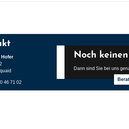
akt
Noch keinen
 Hofer
 2
Dann sind Sie bei uns gena
quaid
Bera
50 46 71 02