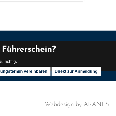
 Führerschein?
u richtig.
tungstermin vereinbaren
Direkt zur Anmeldung
Webdesign by ARANES