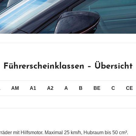
Führerscheinklassen – Übersicht
a
AM
A1
A2
A
B
BE
C
CE
rräder mit Hilfsmotor. Maximal 25 km/h, Hubraum bis 50 cm³.